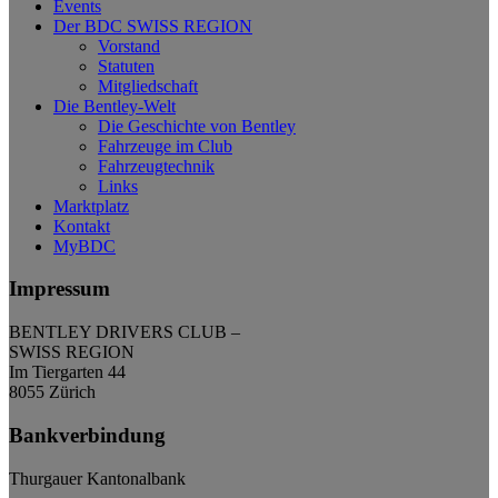
Events
Der BDC SWISS REGION
Vorstand
Statuten
Mitgliedschaft
Die Bentley-Welt
Die Geschichte von Bentley
Fahrzeuge im Club
Fahrzeugtechnik
Links
Marktplatz
Kontakt
MyBDC
Impressum
BENTLEY DRIVERS CLUB –
SWISS REGION
Im Tiergarten 44
8055 Zürich
Bankverbindung
Thurgauer Kantonalbank