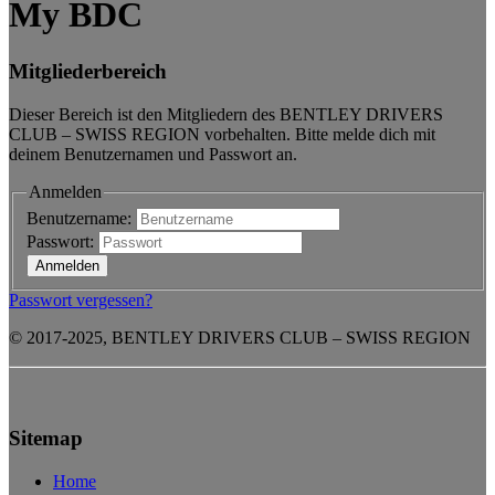
My BDC
Mitgliederbereich
Dieser Bereich ist den Mitgliedern des BENTLEY DRIVERS
CLUB – SWISS REGION vorbehalten. Bitte melde dich mit
deinem Benutzernamen und Passwort an.
Anmelden
Benutzername:
Passwort:
Passwort vergessen?
© 2017-2025, BENTLEY DRIVERS CLUB – SWISS REGION
Sitemap
Home