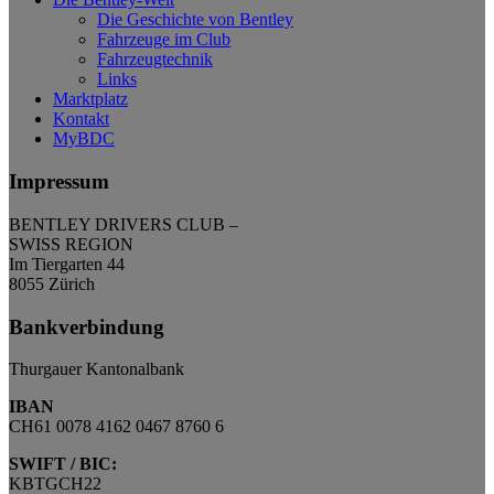
Die Geschichte von Bentley
Fahrzeuge im Club
Fahrzeugtechnik
Links
Marktplatz
Kontakt
MyBDC
Impressum
BENTLEY DRIVERS CLUB –
SWISS REGION
Im Tiergarten 44
8055 Zürich
Bankverbindung
Thurgauer Kantonalbank
IBAN
CH61 0078 4162 0467 8760 6
SWIFT / BIC:
KBTGCH22