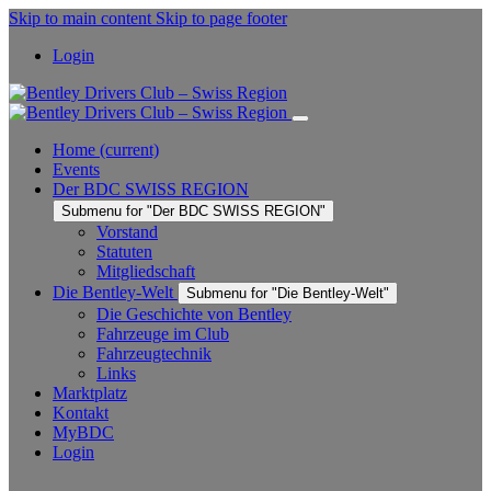
Skip to main content
Skip to page footer
Login
Home
(current)
Events
Der BDC SWISS REGION
Submenu for "Der BDC SWISS REGION"
Vorstand
Statuten
Mitgliedschaft
Die Bentley-Welt
Submenu for "Die Bentley-Welt"
Die Geschichte von Bentley
Fahrzeuge im Club
Fahrzeugtechnik
Links
Marktplatz
Kontakt
MyBDC
Login