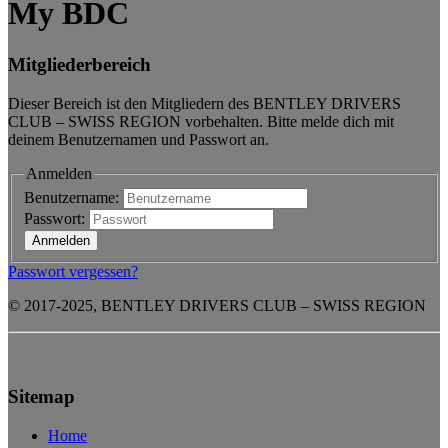
My BDC
Mitgliederbereich
Dieser Bereich ist den Mitgliedern des BENTLEY DRIVERS
CLUB – SWISS REGION vorbehalten. Bitte melde dich mit
deinem Benutzernamen und Passwort an.
Anmelden
Benutzername:
Passwort:
Passwort vergessen?
© 2017-2025, BENTLEY DRIVERS CLUB – SWISS REGION
Sitemap
Home