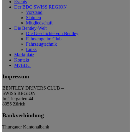
Events
Der BDC SWISS REGION
Vorstand
Statuten
Mitgliedschaft
Die Bentley-Welt
Die Geschichte von Bentley
Fahrzeuge im Club
Fahrzeugtechnik
Links
Marktplatz
Kontakt
MyBDC
Impressum
BENTLEY DRIVERS CLUB –
SWISS REGION
Im Tiergarten 44
8055 Zürich
Bankverbindung
Thurgauer Kantonalbank