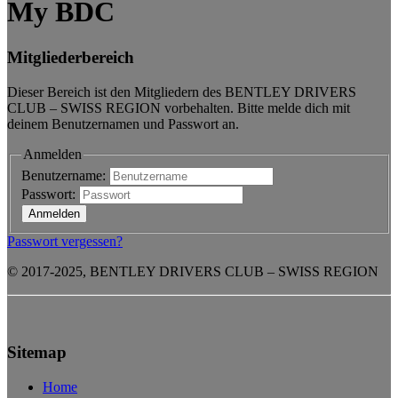
My BDC
Mitgliederbereich
Dieser Bereich ist den Mitgliedern des BENTLEY DRIVERS
CLUB – SWISS REGION vorbehalten. Bitte melde dich mit
deinem Benutzernamen und Passwort an.
Anmelden
Benutzername:
Passwort:
Passwort vergessen?
© 2017-2025, BENTLEY DRIVERS CLUB – SWISS REGION
Sitemap
Home