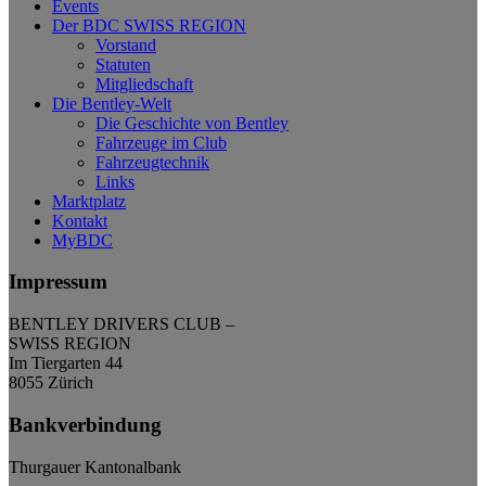
Events
Der BDC SWISS REGION
Vorstand
Statuten
Mitgliedschaft
Die Bentley-Welt
Die Geschichte von Bentley
Fahrzeuge im Club
Fahrzeugtechnik
Links
Marktplatz
Kontakt
MyBDC
Impressum
BENTLEY DRIVERS CLUB –
SWISS REGION
Im Tiergarten 44
8055 Zürich
Bankverbindung
Thurgauer Kantonalbank