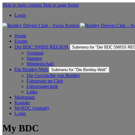
Skip to main content
Skip to page footer
Login
Home
Events
Der BDC SWISS REGION
Submenu for "Der BDC SWISS RE
Vorstand
Statuten
Mitgliedschaft
Die Bentley-Welt
Submenu for "Die Bentley-Welt"
Die Geschichte von Bentley
Fahrzeuge im Club
Fahrzeugtechnik
Links
Marktplatz
Kontakt
MyBDC
(current)
Login
My BDC