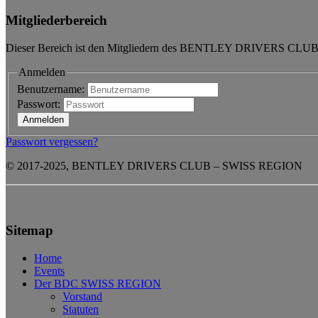
Mitgliederbereich
Dieser Bereich ist den Mitgliedern des BENTLEY DRIVERS CLUB –
Anmelden
Benutzername:
Passwort:
Passwort vergessen?
© 2017-2025, BENTLEY DRIVERS CLUB – SWISS REGION
Sitemap
Home
Events
Der BDC SWISS REGION
Vorstand
Statuten