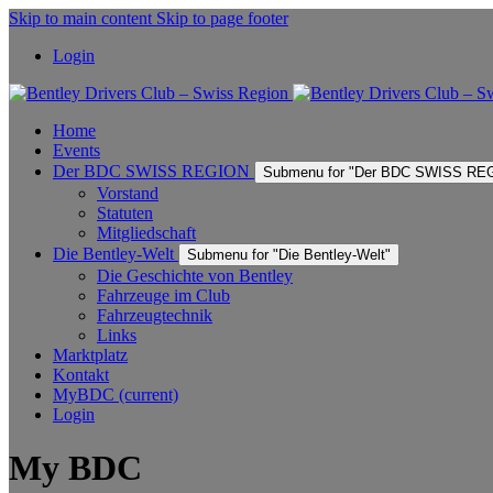
Skip to main content
Skip to page footer
Login
Home
Events
Der BDC SWISS REGION
Submenu for "Der BDC SWISS RE
Vorstand
Statuten
Mitgliedschaft
Die Bentley-Welt
Submenu for "Die Bentley-Welt"
Die Geschichte von Bentley
Fahrzeuge im Club
Fahrzeugtechnik
Links
Marktplatz
Kontakt
MyBDC
(current)
Login
My BDC