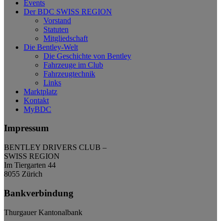
Events
Der BDC SWISS REGION
Vorstand
Statuten
Mitgliedschaft
Die Bentley-Welt
Die Geschichte von Bentley
Fahrzeuge im Club
Fahrzeugtechnik
Links
Marktplatz
Kontakt
MyBDC
Impressum
BENTLEY DRIVERS CLUB –
SWISS REGION
Im Tiergarten 44
8055 Zürich
Bankverbindung
Thurgauer Kantonalbank