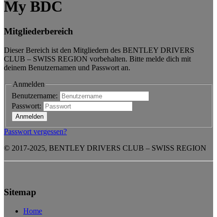
My BDC
Mitgliederbereich
Dieser Bereich ist den Mitgliedern des BENTLEY DRIVERS
CLUB – SWISS REGION vorbehalten. Bitte melde dich mit
deinem Benutzernamen und Passwort an.
Anmelden
Benutzername:
Passwort:
Passwort vergessen?
© 2017-2025, BENTLEY DRIVERS CLUB – SWISS REGION
Sitemap
Home