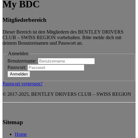
My BDC
Mitgliederbereich
Dieser Bereich ist den Mitgliedern des BENTLEY DRIVERS
CLUB – SWISS REGION vorbehalten. Bitte melde dich mit
deinem Benutzernamen und Passwort an.
Anmelden
Benutzername:
Passwort:
Passwort vergessen?
© 2017-2025, BENTLEY DRIVERS CLUB – SWISS REGION
Sitemap
Home