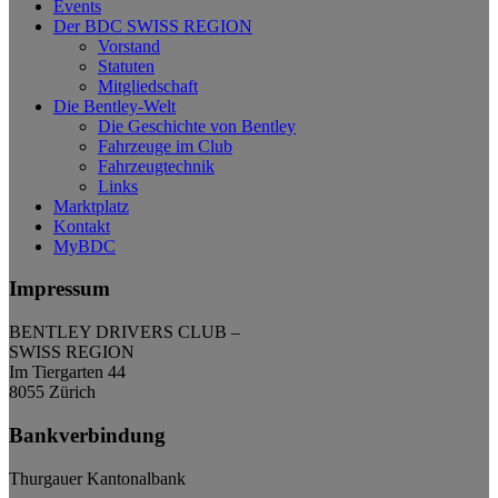
Events
Der BDC SWISS REGION
Vorstand
Statuten
Mitgliedschaft
Die Bentley-Welt
Die Geschichte von Bentley
Fahrzeuge im Club
Fahrzeugtechnik
Links
Marktplatz
Kontakt
MyBDC
Impressum
BENTLEY DRIVERS CLUB –
SWISS REGION
Im Tiergarten 44
8055 Zürich
Bankverbindung
Thurgauer Kantonalbank